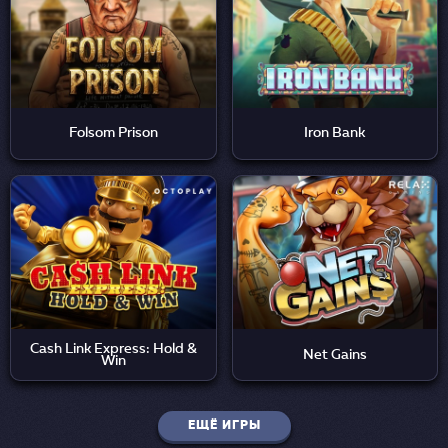
Folsom Prison
Iron Bank
Cash Link Express: Hold &
Net Gains
Win
ЕЩЁ ИГРЫ