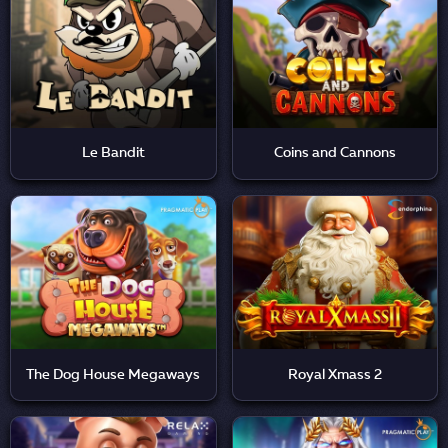
Le Bandit
Coins and Cannons
The Dog House Megaways
Royal Xmass 2