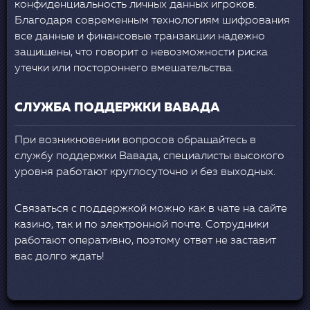
конфиденциальность личных данных игроков.
Благодаря современным технологиям шифрования
все данные и финансовые транзакции надежно
защищены, что говорит о невозможности риска
утечки или постороннего вмешательства.
СЛУЖБА ПОДДЕРЖКИ ВАВАДА
При возникновении вопросов обращайтесь в
службу поддержки Вавада, специалисты высокого
уровня работают круглосуточно и без выходных.
Связаться с поддержкой можно как в чате на сайте
казино, так и по электронной почте. Сотрудники
работают оперативно, поэтому ответ не заставит
вас долго ждать!