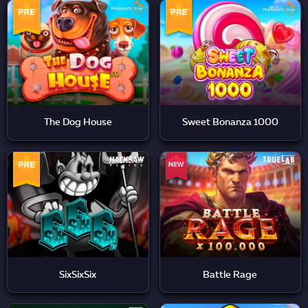
The Dog House
Sweet Bonanza 1000
SixSixSix
Battle Rage