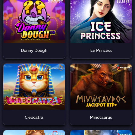
Donny Dough
Ice Princess
Cleocatra
Minotaurus