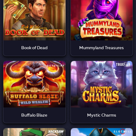
Book of Dead
Mummyland Treasures
Buffalo Blaze
Mystic Charms