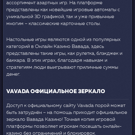
ассортимент азартных игр. На платформе
представлены как новейшие игровые автоматы с
уникальной 3D графикой, так и уже привычные
многим – классические карточные столы.
Настольные игры являются одной из популярных
категорий в Онлайн Казино Вавада, здесь
представлены такие игры, как рулетка, блэкджек и
баккара. В этих играх, благодаря навыкам и
стратегиям люди выигрывают приличные суммы
денег.
VAVADA ОФИЦИАЛЬНОЕ ЗЕРКАЛО
Доступ к официальному сайту Vavada порой может
быть затруднён – на помощь приходит официальное
зеркало Вавада Казино! Точная копия игровой
платформы позволяет игрокам посещать онлайн-
казино без ограничений и блокировок.