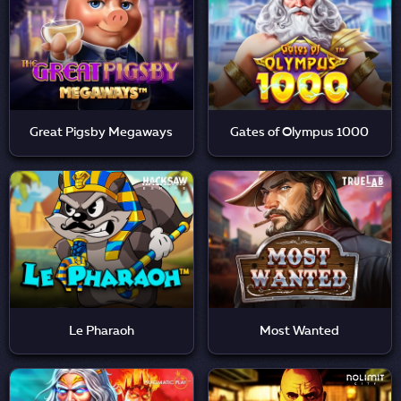
Great Pigsby Megaways
Gates of Olympus 1000
Le Pharaoh
Most Wanted